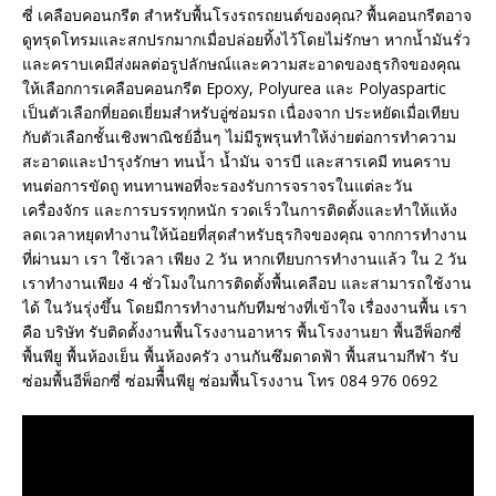
ซี่ เคลือบคอนกรีต สำหรับพื้นโรงรถรถยนต์ของคุณ? พื้นคอนกรีตอาจ
ดูทรุดโทรมและสกปรกมากเมื่อปล่อยทิ้งไว้โดยไม่รักษา หากน้ำมันรั่ว
และคราบเคมีส่งผลต่อรูปลักษณ์และความสะอาดของธุรกิจของคุณ
ให้เลือกการเคลือบคอนกรีต Epoxy, Polyurea และ Polyaspartic
เป็นตัวเลือกที่ยอดเยี่ยมสำหรับอู่ซ่อมรถ เนื่องจาก ประหยัดเมื่อเทียบ
กับตัวเลือกชั้นเชิงพาณิชย์อื่นๆ ไม่มีรูพรุนทำให้ง่ายต่อการทำความ
สะอาดและบำรุงรักษา ทนน้ำ น้ำมัน จารบี และสารเคมี ทนคราบ
ทนต่อการขัดถู ทนทานพอที่จะรองรับการจราจรในแต่ละวัน
เครื่องจักร และการบรรทุกหนัก รวดเร็วในการติดตั้งและทำให้แห้ง
ลดเวลาหยุดทำงานให้น้อยที่สุดสำหรับธุรกิจของคุณ จากการทำงาน
ที่ผ่านมา เรา ใช้เวลา เพียง 2 วัน หากเทียบการทำงานแล้ว ใน 2 วัน
เราทำงานเพียง 4 ชั่วโมงในการติดตั้งพื้นเคลือบ และสามารถใช้งาน
ได้ ในวันรุ่งขึ้น โดยมีการทำงานกับทีมช่างที่เข้าใจ เรื่องงานพื้น เรา
คือ บริษัท รับติดตั้งงานพื้นโรงงานอาหาร พื้นโรงงานยา พื้นอีพ็อกซี่
พื้นพียู พื้นห้องเย็น พื้นห้องครัว งานกันซึมดาดฟ้า พื้นสนามกีฬา รับ
ซ่อมพื้นอีพ็อกซี่ ซ่อมพืื้นพียู ซ่อมพื้นโรงงาน โทร 084 976 0692