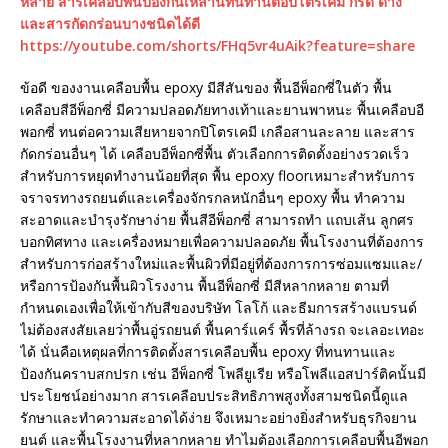
หลาย สารเคลือบพื้นป้องกันเหล่านี้ทนทานต่อปิโตรเคมี กรด ด่าง
และสารกัดกร่อนบางชนิดได้ดี
https://youtube.com/shorts/FHq5vr4uAik?feature=share
ข้อดี ของงานเคลือบพื้น epoxy มีสีสันของ พื้นอีพ็อกซี่ในตัว พื้น
เคลือบสีอีพ็อกซี่ มีความปลอดภัยทางเท้าและยานพาหนะ พื้นเคลือบอี
พอกซี่ ทนต่อความเสียหายจากปิโตรเคมี เกลือสานละลาย และสาร
กัดกร่อนอื่นๆ ได้ เคลือบอีพ็อกซี่พื้น ตัวเลือกการติดตั้งอย่างรวดเร็ว
สำหรับการหยุดทำงานน้อยที่สุด พื้น epoxy floorเหมาะสำหรับการ
จราจรทางรถยนต์และเครื่องจักรกลหนักอื่นๆ epoxy พื้น ทำความ
สะอาดและบำรุงรักษาง่าย พื้นสีอีพ็อกซี่ สามารถทำ แถบเส้น ลูกศร
บอกทิศทาง และเครื่องหมายเพื่อความปลอดภัย พื้นโรงงานที่ต้องการ
สำหรับการก่อสร้างใหม่และพื้นผิวที่มีอยู่ที่ต้องการการซ่อมแซมและ/
หรือการป้องกันพื้นผิวโรงงาน พื้นอีพ็อกซี่ มีสีหลากหลาย ตามที่
กำหนดเองเพื่อให้เข้ากับสีของบริษัท โลโก้ และธีมการสร้างแบรนด์
ไม่ต้องสงสัยเลยว่าพื้นอู่รถยนต์ พื้นคาร์แคร์ พื้รที่ล้างรถ จะเลอะเทอะ
ได้ นั่นคือเหตุผลที่การติดตั้งสารเคลือบพื้น epoxy ที่ทนทานและ
ป้องกันคราบสกปรก เช่น อีพ็อกซี่ โพลียูเรีย หรือโพลีแอสปาร์ติคนั้นมี
ประโยชน์อย่างมาก สารเคลือบประสิทธิภาพสูงทั้งสามชนิดนี้ดูแล
รักษาและทำความสะอาดได้ง่าย จึงเหมาะอย่างยิ่งสำหรับธุรกิจยาน
ยนต์ และพื้นโรงงานที่หลากหลาย ทำไมต้องเลือกการเคลือบพื้นอีพอก