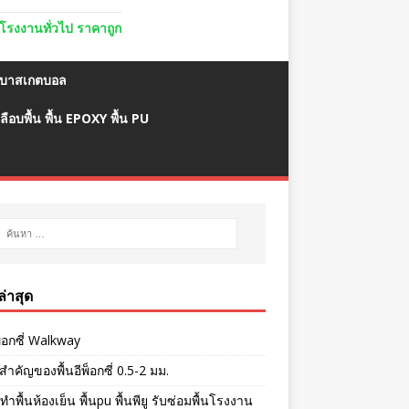
ื้นโรงงานทั่วไป ราคาถูก
มบาสเกตบอล
ลือบพื้น พื้น EPOXY พื้น PU
งล่าสุด
พ็อกซี่ Walkway
ำคัญของพื้นอีพ็อกซี่ 0.5-2 มม.
ทำพื้นห้องเย็น พื้นpu พื้นพียู รับซ่อมพื้นโรงงาน