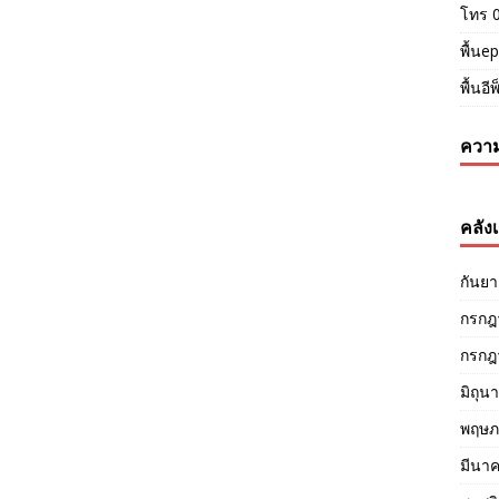
โทร 
พื้นep
พื้นอี
ความ
คลังเ
กันย
กรกฎ
กรกฎ
มิถุน
พฤษภ
มีนา