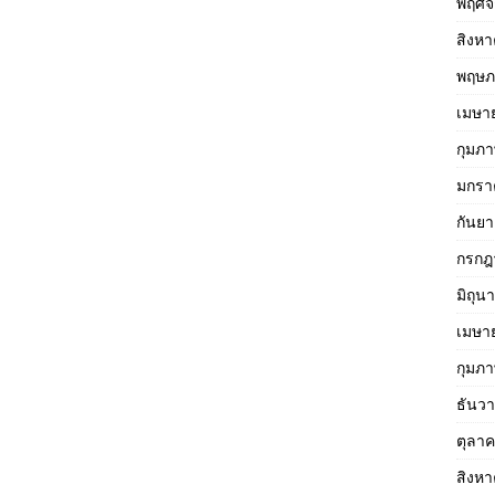
พฤศจ
สิงห
พฤษภ
เมษา
กุมภา
มกรา
กันย
กรกฎ
มิถุน
เมษา
กุมภา
ธันว
ตุลา
สิงห