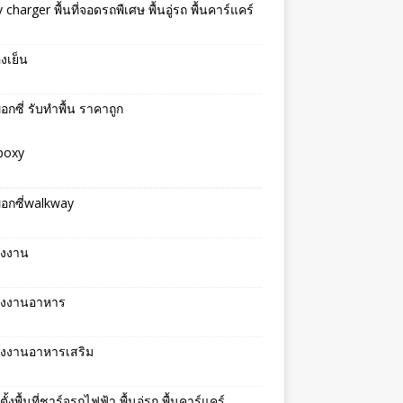
v charger พื้นที่จอดรถพืเศษ พื้นอู่รถ พื้นคาร์แคร์
องเย็น
พ็อกซี่ รับทำพื้น ราคาถูก
epoxy
พ็อกซี่walkway
รงงาน
โรงงานอาหาร
รงงานอาหารเสริม
ตั้งพื้นที่ชาร์จรถไฟฟ้า พื้นอู่รถ พื้นคาร์แคร์