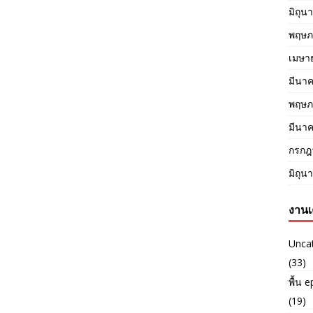
มิถุน
พฤษภ
เมษา
มีนา
พฤษภ
มีนา
กรกฎ
มิถุน
งานเ
Unca
(33)
พื้น 
(19)