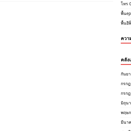
โทร 
พื้นep
พื้นอี
ความ
คลังเ
กันย
กรกฎ
กรกฎ
มิถุน
พฤษภ
มีนา