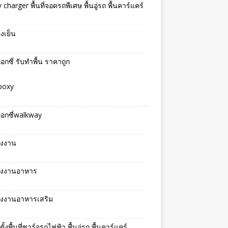
v charger พื้นที่จอดรถพืเศษ พื้นอู่รถ พื้นคาร์แคร์
องเย็น
พ็อกซี่ รับทำพื้น ราคาถูก
epoxy
พ็อกซี่walkway
รงงาน
โรงงานอาหาร
รงงานอาหารเสริม
ตั้งพื้นที่ชาร์จรถไฟฟ้า พื้นอู่รถ พื้นคาร์แคร์