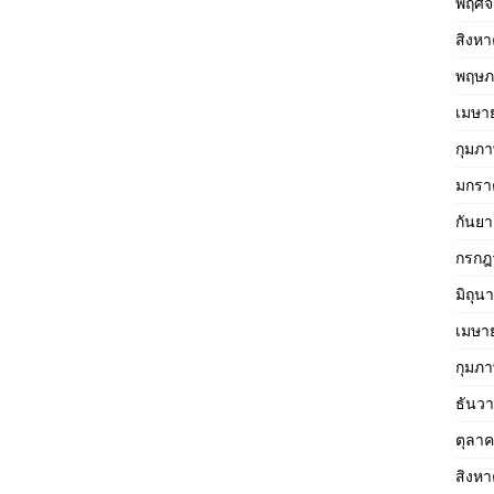
พฤศจ
สิงห
พฤษภ
เมษา
กุมภา
มกรา
กันย
กรกฎ
มิถุน
เมษา
กุมภา
ธันว
ตุลา
สิงห