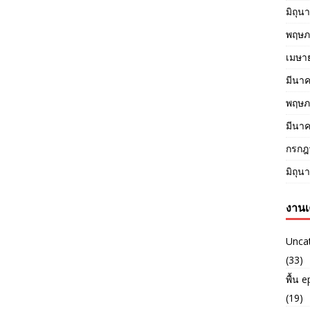
มิถุน
พฤษภ
เมษา
มีนา
พฤษภ
มีนา
กรกฎ
มิถุน
งานเ
Unca
(33)
พื้น 
(19)