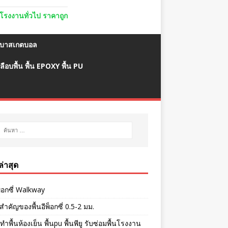
ื้นโรงงานทั่วไป ราคาถูก
มบาสเกตบอล
ลือบพื้น พื้น EPOXY พื้น PU
งล่าสุด
พ็อกซี่ Walkway
ำคัญของพื้นอีพ็อกซี่ 0.5-2 มม.
ทำพื้นห้องเย็น พื้นpu พื้นพียู รับซ่อมพื้นโรงงาน