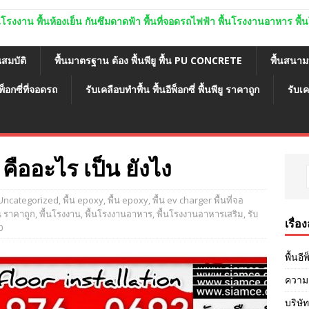
ู พื้นโรงงาน พื้นห้องเย็น กันซึมดาดฟ้า พื้นที่จอดรถไฟฟ้า พื้นโรงงานอาหาร พ
ณสมบัติ
พื้นมาตรฐาน ต้อง พื้นพียู พื้น PU CONCRETE
พื้นสนา
พ็อกซี่ที่จอดรถ
รับเคลือบทำพื้น พื้นอีพ็อกซี่ พื้นพียู ราคาถูก
รับเค
PU คืออะไร เป็น ยังไง
Uncategorized
,
พื้น epoxy
,
พื้น epoxy
,
พื้น ev charger พื้นที่จอ
้น ราคาถูก
,
พื้นโรงงาน
,
พื้นโรงงานอาหาร
,
พื้นโรงงานอาหารเสริม
,
รับ
เรื่อ
0
พื้นอี
ความส
บริษัท