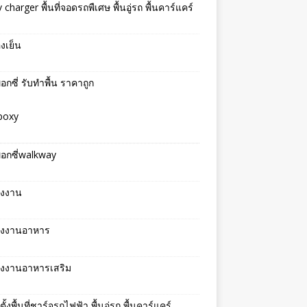
v charger พื้นที่จอดรถพืเศษ พื้นอู่รถ พื้นคาร์แคร์
องเย็น
พ็อกซี่ รับทำพื้น ราคาถูก
epoxy
พ็อกซี่walkway
รงงาน
โรงงานอาหาร
รงงานอาหารเสริม
ตั้งพื้นที่ชาร์จรถไฟฟ้า พื้นอู่รถ พื้นคาร์แคร์