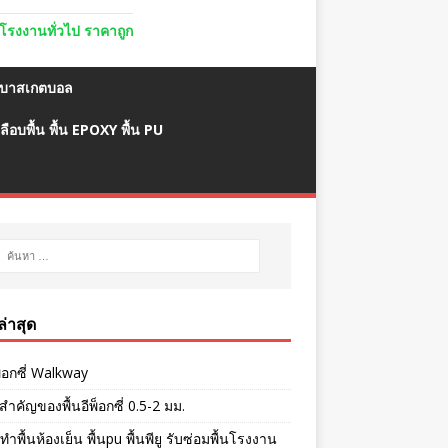
ื้นโรงงานทั่วไป ราคาถูก
มบาสเกตบอล
ลือบพื้น พื้น EPOXY พื้น PU
งล่าสุด
พ็อกซี่ Walkway
ำคัญของพื้นอีพ็อกซี่ 0.5-2 มม.
ทำพื้นห้องเย็น พื้นpu พื้นพียู รับซ่อมพื้นโรงงาน