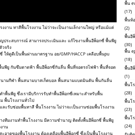
พื้น e
(17)
พื้นห้
โรงงาน ทาสีพื้นโรงงาน ไม่ว่าจะเป็นงานเล็กงานใหญ่ หรือแม้แต่
(2)
พื้นอี
ญประสบการณ์ สามารถประเมินและ แก้ไขงานพื้นอีพ็อกซี่ พื้นพียู
(30)
ัวจริง
พื้น 
อกซี่ ให้ดูดีเป็นพื้นผ่านมาตรฐาน อย/GMP/HACCP เคลือบพื้นpu
(18)
ื้นพียู กันซึมดาดฟ้า พื้นอีพ็อกซี่กันลื่น พื้นที่จอดรถไฟฟ้า พื้นที่จอด
พื้นอี
(1)
้นสนามกีฬา พื้นสนามบาสเก็ตบอล พื้นสนามแบดมินตัน พื้นกันลื่น
พื้นโ
(28)
พื้นพียู ซึ่งเรามีบริการรับทำพื้นอีพ็อกซี่เหมาะสำหรับพื้น
ิม พื้นโรงงานทั่วไป
พื้น
u และรับซ่อมพื้นทาสี พื้นโรงงาน ไม่ว่าจะเป็นงานซ่อมพื้นโรงงาน
(23)
พื้นโ
ทีมงานทำพื้นโรงงาน มีความชำนาญ ติดตั้งพื้นอีพ็อกซี่ พื้นพียู
(24)
งงาน
าดของพื้นโรงงาน ต้องเคลือบพื้นอีพ็อกซี่ ซึ่งเป็นพื้นโรงงาน
รับติด