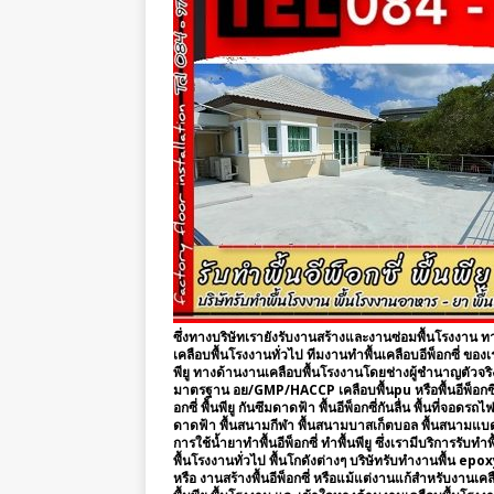
ซึ่งทางบริษัทเรายังรับงานสร้างและงานซ่อมพื้นโรงงาน ท
เคลือบพื้นโรงงานทั่วไป ทีมงานทำพื้นเคลือบอีพ็อกซี่ ข
พียู ทางด้านงานเคลือบพื้นโรงงานโดยช่างผู้ชำนาญตัวจริง เร
มาตรฐาน อย/GMP/HACCP เคลือบพื้นpu หรือพื้นอีพ็อกซี่ กั
อกซี่ พื้นพียู กันซึมดาดฟ้า พื้นอีพ็อกซี่กันลื่น พื้นที่จอด
ดาดฟ้า พื้นสนามกีฬา พื้นสนามบาสเก็ตบอล พื้นสนามแบดมินต
การใช้น้ำยาทำพื้นอีพ็อกซี่ ทำพื้นพียู ซึ่งเรามีบริการรับทำ
พื้นโรงงานทั่วไป พื้นโกดังต่างๆ บริษัทรับทำงานพื้น epox
หรือ งานสร้างพื้นอีพ็อกซี่ หรือแม้แต่งานแก้สำหรับงานเค