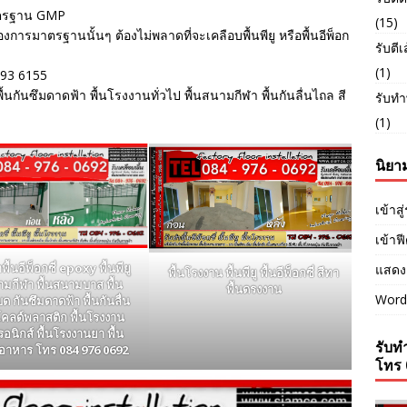
มาตรฐาน GMP
(15)
การมาตรฐานนั้นๆ ต้องไม่พลาดที่จะเคลือบพื้นพียู หรือพื้นอีพ็อก
รับตี
(1)
 593 6155
PU) พื้นกันซึมดาดฟ้า พื้นโรงงานทั่วไป พื้นสนามกีฬา พื้นกันลื่นไถล สี
รับทำ
(1)
นิยา
เข้าส
เข้าฟ
พื้นอีพ็อกซี่ epoxy พื้นพียู
แสดง
พื้นโรงงาน พื้นพียู พื้นอีพ็อกซี่ สีทา
ามกีฬา พื้นสนามบาส พื้น
พื้นดรงงาน
Word
 กันซึมดาดฟ้า พื้นกันลื่น
โคลด์พลาสติก พื้นโรงงาน
รอนิกส์ พื้นโรงงานยา พื้น
รับทำ
อาหาร โทร 084 976 0692
โทร 