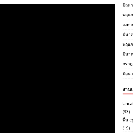
มิถุน
พฤษภ
เมษา
มีนา
พฤษภ
มีนา
กรกฎ
มิถุน
งานเ
Unca
(33)
พื้น 
(19)