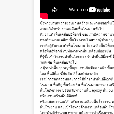
ซึ่งทางบริษัทเรายังรับงานสร้างและงานซ่อมพื้น
งานแก้สำหรับงานเคลือบพื้นโรงงานทั่วไป
ทีมงานทำพื้นเคลือบอีพ็อกซี่ ของเรามีความชำนา
ทางด้านงานเคลือบพื้นโรงงานโดยช่างผู้ชำนาญต
เราคือผู้รับเหมาทำพื้นโรงงาน โดยเคลือพื้นอีพ็
หรือพื้นอีพ็อกซี่ กับทีมงานทำพื้นเคลือบมืออาชีพ
ที่รู้ซึ้งเข้าใจงานทำพื้นโดยตรง รับทำพื้นอีพ็อกซี่ พ
รถพิเศษ พื้นเคลือบทั่วไป
2 ผู้รับทำพื้นepoxy พื้นpu งานกันซึมดาดฟ้า พื
ไถล พื้นอีพ็อกซี่กันลื่น สีโคลด์พลาสติก
เรามีการคัดสรรพและการใช้น้ำยาทำพื้นอีพ็อกซี่ ทำ
โรงงาน พื้นพียู พื้นห้องเย็น พื้นโรงงานอาหารเสร
พื้นโกดังต่างๆ บริษัทรับทำงานพื้น epoxy พื้น p
หรือ งานสร้างพื้นอีพ็อกซี่
หรือแม้แต่งานแก้สำหรับงานเคลือบพื้นโรงงาน ทาง
พื้นโรงงาน และเข้าใจทางด้านงานเคลือบพื้นโร
โดยช่างผู้ชำนาญ หากท่านต้องการทำเรื่องความสะอ