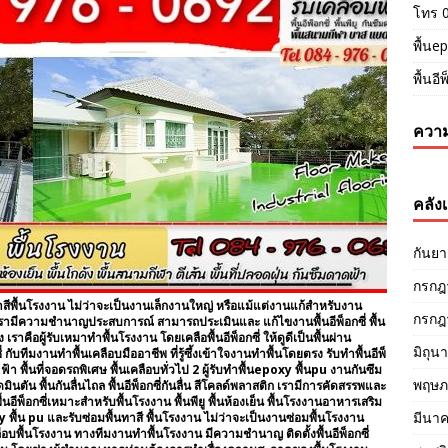
โทร 
พื้นep
พื้นอี
ความ
คลังเ
กันย
กรกฎ
าสีพื้นโรงงาน ไม่ว่าจะเป็นงานเล็กงานใหญ่ หรือแม้แต่งานแก้สำหรับงาน
กรกฎ
องเรามีความชำนาญประสบการณ์ สามารถประเมินและ แก้ไขงานพื้นอีพ็อกซี่ พื้น
าคือผู้รับเหมาทำพื้นโรงงาน โดยเคลือพื้นอีพ็อกซี่ ให้ดูดีเป็นพื้นผ่าน
มิถุน
บทีมงานทำพื้นเคลือบมืออาชีพ ที่รู้ซึ้งเข้าใจงานทำพื้นโดยตรง รับทำพื้นอีพ็
รถไฟฟ้า พื้นที่จอดรถพิเศษ พื้นเคลือบทั่วไป 2 ผู้รับทำพื้นepoxy พื้นpu งานกันซึม
พฤษภ
ัน พื้นกันลื่นไถล พื้นอีพ็อกซี่กันลื่น สีโคลด์พลาสติก เรามีการคัดสรรพและ
พื้นอีพ็อกซี่เหมาะสำหรับพื้นโรงงาน พื้นพียู พื้นห้องเย็น พื้นโรงงานอาหารเสริม
มีนา
y พื้น pu และรับซ่อมพื้นทาสี พื้นโรงงาน ไม่ว่าจะเป็นงานซ่อมพื้นโรงงาน
ลือบพื้นโรงงาน ทางทีมงานทำพื้นโรงงาน มีความชำนาญ ติดตั้งพื้นอีพ็อกซี่