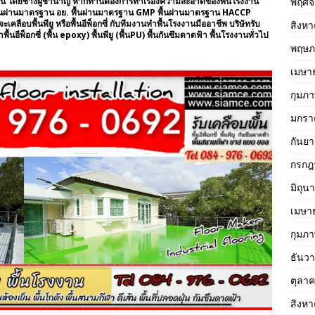
งงาน โดยช่างผู้ชำนาญ หากท่านต้องการทำเรื่องความสะอาดของพื้นโรงงาน
พฤศจ
าน พื้นผ่านมาตรฐาน อย. พื้นผ่านมาตรฐาน GMP พื้นผ่านมาตรฐาน HACCP
เคลือบพื้นพียู หรือพื้นอีพ็อกซี่ กับทีมงานทำพื้นโรงงานมืออาชีพ บริษัทรับ
สิงห
พื้นอีพ็อกซี่ (พื้น epoxy) พื้นพียู (พื้นPU) พื้นกันซึมดาดฟ้า พื้นโรงงานทั่วไป
พฤษภ
เมษา
กุมภา
มกรา
กันย
กรกฎ
มิถุน
เมษา
กุมภา
ธันว
ตุลา
สิงห