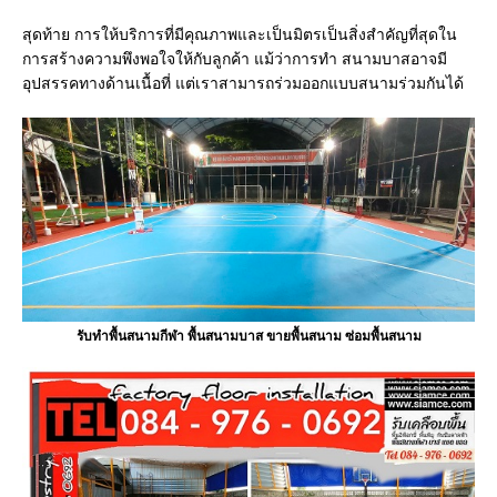
สุดท้าย การให้บริการที่มีคุณภาพและเป็นมิตรเป็นสิ่งสำคัญที่สุดใน
การสร้างความพึงพอใจให้กับลูกค้า แม้ว่าการทำ สนามบาสอาจมี
อุปสรรคทางด้านเนื้อที่ แต่เราสามารถร่วมออกแบบสนามร่วมกันได้
รับทำพื้นสนามกีฬา พื้นสนามบาส ขายพื้นสนาม ซ่อมพื้นสนาม