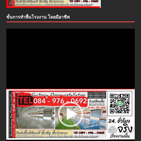
ขั้นการทำพื้นโรงงาน โดยมือาชีพ
ตัว
เล่น
ไฟล์
วิดีโอ