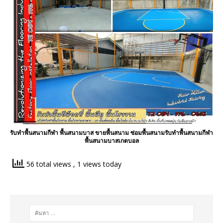
รับทำพื้นสนามกีฬา พื้นสนามบาส ขายพื้นสนาม ซ่อมพื้นสนามรับทำพื้นสนามกีฬา
พื้นสนามบาสเกตบอล
56 total views
, 1 views today