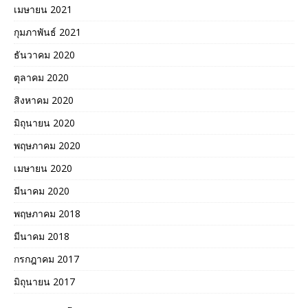
เมษายน 2021
กุมภาพันธ์ 2021
ธันวาคม 2020
ตุลาคม 2020
สิงหาคม 2020
มิถุนายน 2020
พฤษภาคม 2020
เมษายน 2020
มีนาคม 2020
พฤษภาคม 2018
มีนาคม 2018
กรกฎาคม 2017
มิถุนายน 2017