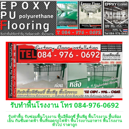
รับทำพื้นโรงงาน โทร 084-976-0692
รับทำพื้น รับซ่อมพื้นโรงงาน พื้นอีพ็อกซี่ พื้นพียู พื้นโรงงาน พื้นห้อง
เย็น กันซึมดาดฟ้า พื้นที่จอดรถไฟฟ้า พื้นโรงงานอาหาร พื้นโรงงาน
ทั่วไป ราคาถูก