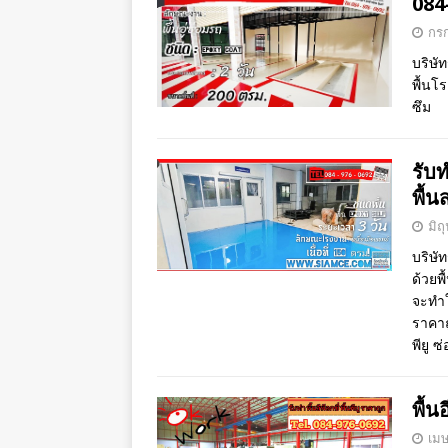
084
กร
บริษั
พื้นโร
ซึม
รับท
พื้
มิถ
บริษั
ด้วยพื
จะทำใ
ราคาถู
พียู 
พื้น
เมษ