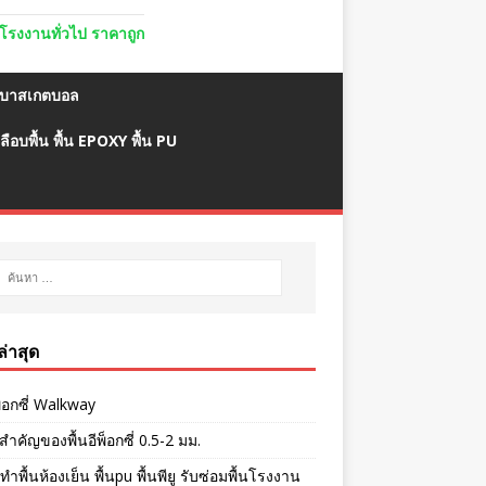
ื้นโรงงานทั่วไป ราคาถูก
มบาสเกตบอล
ลือบพื้น พื้น EPOXY พื้น PU
งล่าสุด
พ็อกซี่ Walkway
ำคัญของพื้นอีพ็อกซี่ 0.5-2 มม.
ทำพื้นห้องเย็น พื้นpu พื้นพียู รับซ่อมพื้นโรงงาน