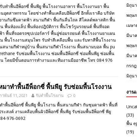
มิถุน
รับทำพื้นอีพ็อกซี่ พื้นพียู พื้นโรงงานอาหาร พื้นโรงงานยา พื้น
นอุตสาหกรรม โดยช่างทำพื้นเคลือบอีพ็อกซี่ อีกทั้งเราคือ บริษัท
พฤษภ
งานกันซึมดาดฟ้า สนามกีฬา พื้นกันลื่นไถล สีโคลด์พลาสติก พื้น
เมษา
็น พื้นห้องแล็ป พื้นห้องปฎิบัติการ พื้นโชว์รูมรถยนต์ พื้นที่จอด
้า พื้นที่จอดรถซุปเปอร์คาร์ พื้นอู่ซ่อมรถยนต์ พื้นโรงงานยาแผน
มีนา
 พื้นโรงงานสมุนไพร รับทำสีเคลือบพื้น และรับทาสีพื้นโรงงาน
พฤษภ
ื้นสนามกีฬาหมู่บ้าน พื้นสนามกีฬาโรงงาน พื้นสนามบอล พื้น pu
ethane รับซ่อมพื้นโรงงาน ซ่อมพื้นอีพ็อกซี่ ซ่อมพื้นพียู ซ่อมพื้น
มีนา
ย็น โดยมีขั้นตอนการทำงานและทีมงานมืออาชีพ โทร 084 976
กรกฎ
มิถุน
หมาทำพื้นอีพ็อกซี่ พื้นพียู รับซ่อมพื้นโรงงาน
งานเ
ภาพันธ์ 11, 2021
รับทำพื้นโรงงาน
0
ทำพื้นอีพ็อกซี่ พื้นพียู พื้นโรงาน พื้นสนามกีฬา กันซุมดาดฟ้า พื้นที่
Unca
ะสงค์ งานเคลือบพื้นผิวอีพ็อกซี่ พื้นพียู รับซ่อมพื้นอีพ็อกซี่ พียู
(33)
084-976-0692
พื้น 
(19)