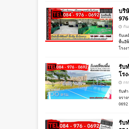
บริษ
976
กัน
รับเคล
พื้นอี
โรงง
รับท
โรง
กร
รับทำ
จราจร 
0692
รับท