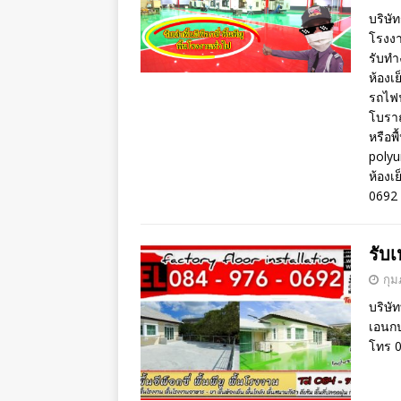
บริษัท
โรงงา
รับทำ
ห้องเย
รถไฟฟ
โบราณ
หรือพ
polyur
ห้องเ
0692
รับเ
กุม
บริษัท
เอนกปร
โทร 