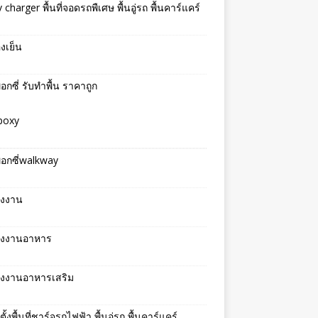
v charger พื้นที่จอดรถพืเศษ พื้นอู่รถ พื้นคาร์แคร์
องเย็น
พ็อกซี่ รับทำพื้น ราคาถูก
epoxy
พ็อกซี่walkway
รงงาน
โรงงานอาหาร
รงงานอาหารเสริม
ตั้งพื้นที่ชาร์จรถไฟฟ้า พื้นอู่รถ พื้นคาร์แคร์