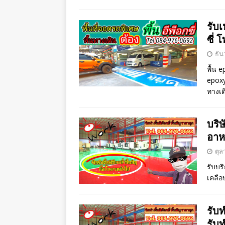
รับเ
ซี่ 
ธัน
พื้น e
epoxy
ทางเด
บริษ
อาห
ตุล
รับบริ
เคลือ
รับ
รับท