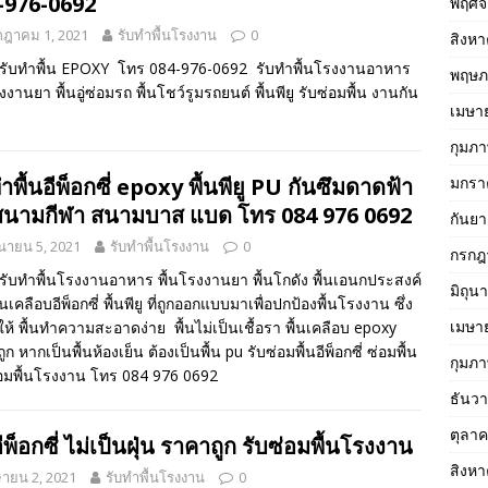
-976-0692
พฤศจ
กฎาคม 1, 2021
รับทำพื้นโรงงาน
0
สิงห
ทรับทำพื้น EPOXY โทร 084-976-0692 รับทำพื้นโรงงานอาหาร
พฤษภ
งงานยา พื้นอู่ซ่อมรถ พื้นโชว์รูมรถยนต์ พื้นพียู รับซ่อมพื้น งานกัน
เมษา
กุมภา
ำพื้นอีพ็อกซี่ epoxy พื้นพียู PU กันซึมดาดฟ้า
มกรา
นสนามกีฬา สนามบาส แบด โทร 084 976 0692
กันย
ุนายน 5, 2021
รับทำพื้นโรงงาน
0
กรกฎ
ทรับทำพื้นโรงงานอาหาร พื้นโรงงานยา พื้นโกดัง พื้นเอนกประสงค์
มิถุน
้นเคลือบอีพ็อกซี่ พื้นพียู ที่ถูกออกแบบมาเพื่อปกป้องพื้นโรงงาน ซึ่ง
เมษา
ห้ พื้นทำความสะอาดง่าย พื้นไม่เป็นเชื้อรา พื้นเคลือบ epoxy
ก หากเป็นพื้นห้องเย็น ต้องเป็นพื้น pu รับซ่อมพื้นอีพ็อกซี่ ซ่อมพื้น
กุมภา
ซ่อมพื้นโรงงาน โทร 084 976 0692
ธันว
ตุลา
อีพ็อกซี่ ไม่เป็นฝุ่น ราคาถูก รับซ่อมพื้นโรงงาน
สิงห
ายน 2, 2021
รับทำพื้นโรงงาน
0