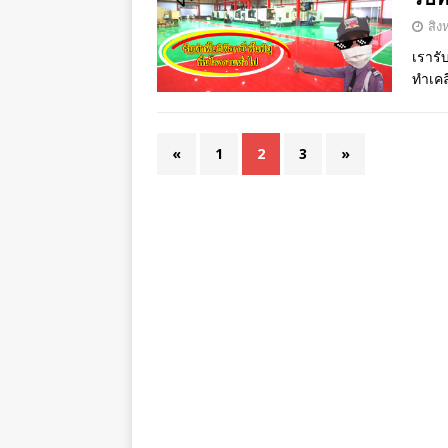
สิง
เรารับ
ทำเคลื
«
1
2
3
»