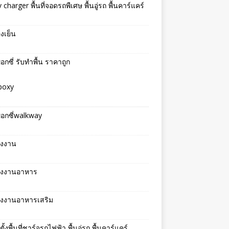
v charger พื้นที่จอดรถพืเศษ พื้นอู่รถ พื้นคาร์แคร์
องเย็น
พ็อกซี่ รับทำพื้น ราคาถูก
epoxy
พ็อกซี่walkway
รงงาน
โรงงานอาหาร
รงงานอาหารเสริม
ตั้งพื้นที่ชาร์จรถไฟฟ้า พื้นอู่รถ พื้นคาร์แคร์