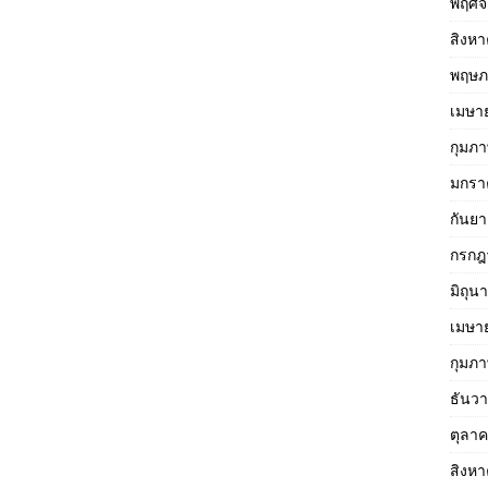
พฤศจ
สิงห
พฤษภ
เมษา
กุมภา
มกรา
กันย
กรกฎ
มิถุน
เมษา
กุมภา
ธันว
ตุลา
สิงห