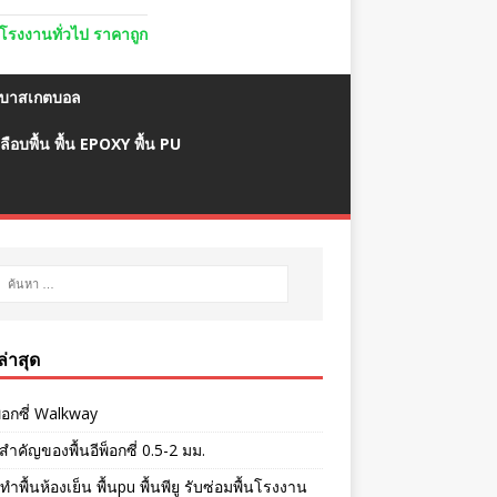
ื้นโรงงานทั่วไป ราคาถูก
มบาสเกตบอล
ลือบพื้น พื้น EPOXY พื้น PU
งล่าสุด
พ็อกซี่ Walkway
ำคัญของพื้นอีพ็อกซี่ 0.5-2 มม.
ทำพื้นห้องเย็น พื้นpu พื้นพียู รับซ่อมพื้นโรงงาน