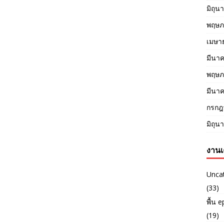
มิถุน
พฤษภ
เมษา
มีนา
พฤษภ
มีนา
กรกฎ
มิถุน
งานเ
Unca
(33)
พื้น 
(19)