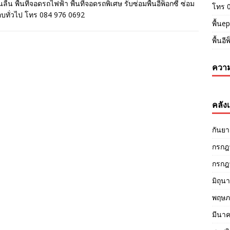
กันลื่น พื้นที่จอดรถไฟฟ้า พื้นที่จอดรถพิเศษ รับซ่อมพื้นอีพ็อกซี่ ซ่อม
โทร 
ลือบทั่วไป โทร 084 976 0692
พื้นep
พื้นอี
ความ
คลังเ
กันย
กรกฎ
กรกฎ
มิถุน
พฤษภ
มีนา